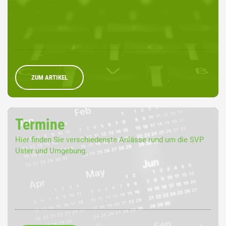
ZUM ARTIKEL
Termine
Hier finden Sie verschiedenste Anlässe rund um die SVP
Uster und Umgebung.