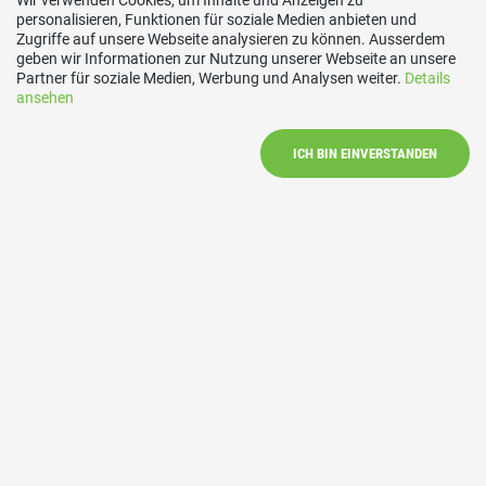
Wir verwenden Cookies, um Inhalte und Anzeigen zu
t.info@gmx.ch
personalisieren, Funktionen für soziale Medien anbieten und
Social Media
Zugriffe auf unsere Webseite analysieren zu können. Ausserdem
geben wir Informationen zur Nutzung unserer Webseite an unsere
Partner für soziale Medien, Werbung und Analysen weiter.
Details
ansehen
Besuchen Sie uns bei:
ICH BIN EINVERSTANDEN
SVP Bezirk Uster
SVP Dübendorf
SVP Egg
SVP Fällanden
SVP Greifensee
SVP Maur
SVP Mönchaltorf
SVP Schwerzenbach
SVP Uster
SVP Volketswil
SVP Wangen-Brüttisellen