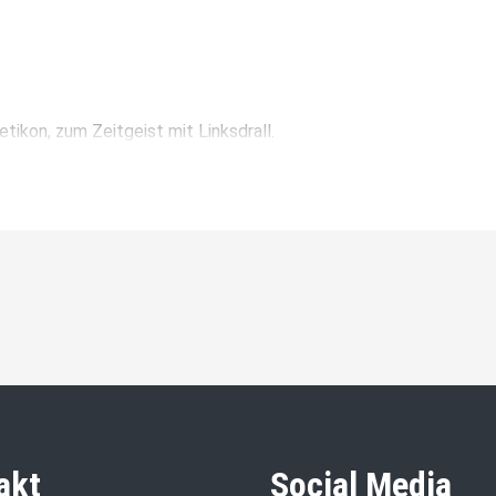
etikon, zum Zeitgeist mit Linksdrall.
akt
Social Media